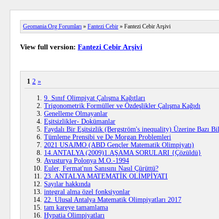
Geomania.Org Forumları
»
Fantezi Cebir
» Fantezi Cebir Arşivi
View full version:
Fantezi Cebir Arşivi
1
2
»
9. Sınıf Olimpiyat Çalışma Kağıtları
Trigonometrik Formüller ve Özdeşlikler Çalışma Kağıdı
Genelleme Olmayanlar
Eşitsizlikler- Dokümanlar
Faydalı Bir Eşitsizlik (Bergström's inequality) Üzerine Bazı Bil
Tümleme Prensibi ve De Morgan Problemleri
2021 USAJMO (ABD Gençler Matematik Olimpiyatı)
14.ANTALYA (2009)1.AŞAMA SORULARI {Çözüldü}
Avusturya Polonya M.O.-1994
Euler, Fermat'nın Sanısını Nasıl Çürüttü?
23. ANTALYA MATEMATİK OLİMPİYATI
Sayılar hakkında
integral alma özel fonksiyonlar
22. Ulusal Antalya Matematik Olimpiyatları 2017
tam kareye tamamlama
Hypatia Olimpiyatları