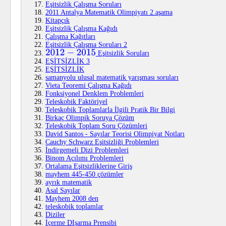
Eşitsizlik Çalışma Soruları
2011 Antalya Matematik Olimpiyatı 2.aşama
Kitapçık
Eşitsizlik Çalışma Kağıdı
Çalışma Kağıtları
Eşitsizlik Çalışma Soruları 2
Eşitsizlik Soruları
2012
−
2015
EŞİTSİZLİK 3
EŞİTSİZLİK
samanyolu ulusal matematik yarışması soruları
Vieta Teoremi Çalışma Kağıdı
Fonksiyonel Denklem Problemleri
Teleskobik Faktöriyel
Teleskobik Toplamlarla İlgili Pratik Bir Bilgi
Birkaç Olimpik Soruya Çözüm
Teleskobik Toplam Soru Çözümleri
David Santos - Sayılar Teorisi Olimpiyat Notları
Cauchy Schwarz Eşitsizliği Problemleri
İndirgemeli Dizi Problemleri
Binom Açılımı Problemleri
Ortalama Eşitsizliklerine Giriş
mayhem 445-450 çözümler
ayrık matematik
Asal Sayılar
Mayhem 2008 den
teleskobik toplamlar
Diziler
İçerme DIşarma Prensibi