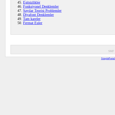
Eşitsizlikler
Fonksiyonel Denklemler
Sayılar Teorisi Problemler
Diyafont Denklemler
Tam kareler
Fermat Euler
SMF 
SimplePortal