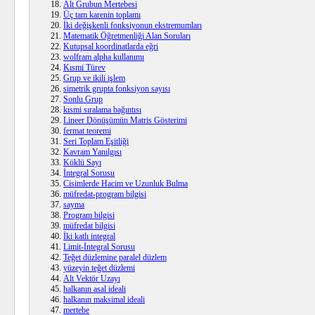
Alt Grubun Mertebesi
Üç tam karenin toplamı
İki değişkenli fonksiyonun ekstremumları
Matematik Öğretmenliği Alan Soruları
Kutupsal koordinatlarda eğri
wolfram alpha kullanımı
Kısmi Türev
Grup ve ikili işlem
simetrik grupta fonksiyon sayısı
Sonlu Grup
kısmi sıralama bağıntısı
Lineer Dönüşümün Matris Gösterimi
fermat teoremi
Seri Toplam Eşitliği
Kavram Yanılgısı
Köklü Sayı
İntegral Sorusu
Cisimlerde Hacim ve Uzunluk Bulma
müfredat-program bilgisi
sayma
Program bilgisi
müfredat bilgisi
İki katlı integral
Limit-İntegral Sorusu
Teğet düzlemine paralel düzlem
yüzeyin teğet düzlemi
Alt Vektör Uzayı
halkanın asal ideali
halkanın maksimal ideali
mertebe