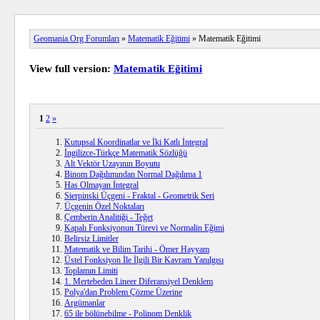
Geomania.Org Forumları
»
Matematik Eğitimi
» Matematik Eğitimi
View full version:
Matematik Eğitimi
1
2
»
Kutupsal Koordinatlar ve İki Katlı İntegral
İngilizce-Türkçe Matematik Sözlüğü
Alt Vektör Uzayının Boyutu
Binom Dağılımından Normal Dağılıma 1
Has Olmayan İntegral
Sierpinski Üçgeni - Fraktal - Geometrik Seri
Üçgenin Özel Noktaları
Çemberin Analitiği - Teğet
Kapalı Fonksiyonun Türevi ve Normalin Eğimi
Belirsiz Limitler
Matematik ve Bilim Tarihi - Ömer Hayyam
Üstel Fonksiyon İle İlgili Bir Kavram Yanılgısı
Toplamın Limiti
1. Mertebeden Lineer Diferansiyel Denklem
Polya'dan Problem Çözme Üzerine
Argümanlar
65 ile bölünebilme - Polinom Denklik