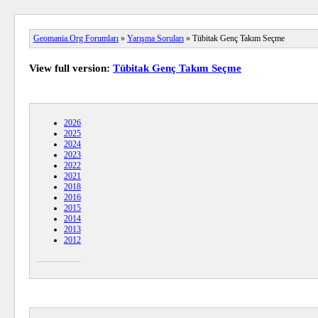
Geomania.Org Forumları
»
Yarışma Soruları
» Tübitak Genç Takım Seçme
View full version:
Tübitak Genç Takım Seçme
2026
2025
2024
2023
2022
2021
2018
2016
2015
2014
2013
2012