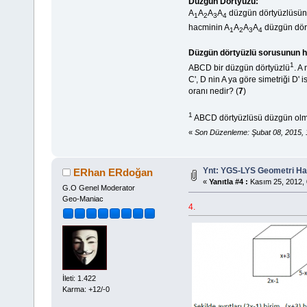
Düzgün Dörtyüzü:
A
A
A
A
düzgün dörtyüzlüsün
1
2
3
4
hacminin A
A
A
A
düzgün dör
1
2
3
4
Düzgün dörtyüzlü sorusunun ha
1
ABCD bir düzgün dörtyüzlü
. A
C', D nin A ya göre simetriği D
oranı nedir? (
7
)
1
ABCD dörtyüzlüsü düzgün olmas
«
Son Düzenleme: Şubat 08, 2015, 
Ynt: YGS-LYS Geometri Hazı
ERhan ERdoğan
«
Yanıtla #4 :
Kasım 25, 2012, 
G.O Genel Moderator
Geo-Maniac
4.
İleti: 1.422
Karma: +12/-0