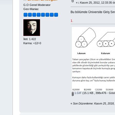
«
:
Kasım 25, 2012, 12:33:35 ö
G.O Genel Moderator
Geo-Maniac
Bu bölümde Üniversite Giriş Sına
1.
İleti: 1.422
Karma: +12/-0
1.GIF
(15.1 KB , 398x476 - Göst
«
Son Düzenleme: Kasım 25, 2018,