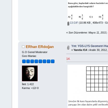
13.GIF
(10.86 KB , 408x473 - Gö
«
Son Düzenleme: Mayıs 11, 2013,
Ynt: YGS-LYS Geometri Hazı
ERhan ERdoğan
«
Yanıtla #14 :
Aralık 30, 2012,
G.O Genel Moderator
Geo-Maniac
14.
İleti: 1.422
Karma: +12/-0