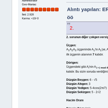
Administrator
Geo-Maniac
Alıntı yapılan: 
İleti: 2.928
öö
Karma: +10/-0
2.
2. sorunun diğer çokgen versiy
Üçgen:
A
A
A
üçgeninde A
'in A
'ye, 
1
2
3
1
2
ilk üçgenin alanının
7
katıdır.
Dörtgen:
Üçgendeki gibi A
'nin A
i
1+(i
mod 4
katıdır. Bu sizin soruda verdiğin
Düzgün Beşgen:
6 - √5
Düzgün Altıgen:
3
Düzgün Yedigen:
5-4cos(2π/7)
Düzgün Sekizgen:
5 - 2√2
Hacim Oranı