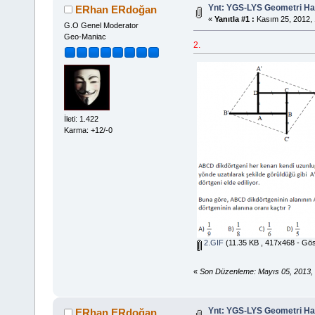
Ynt: YGS-LYS Geometri Hazı
ERhan ERdoğan
«
Yanıtla #1 :
Kasım 25, 2012, 
G.O Genel Moderator
Geo-Maniac
2.
İleti: 1.422
Karma: +12/-0
2.GIF
(11.35 KB , 417x468 - Gös
«
Son Düzenleme: Mayıs 05, 2013,
Ynt: YGS-LYS Geometri Hazı
ERhan ERdoğan