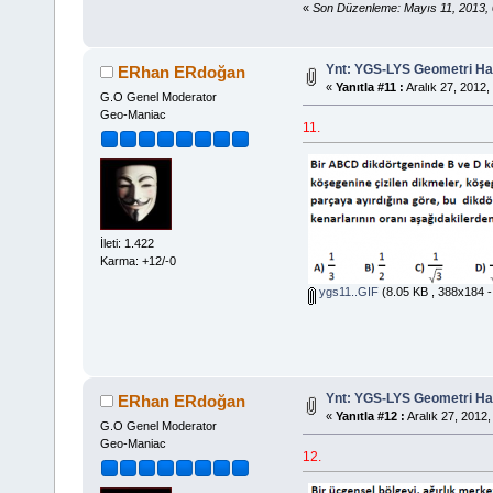
«
Son Düzenleme: Mayıs 11, 2013,
Ynt: YGS-LYS Geometri Hazı
ERhan ERdoğan
«
Yanıtla #11 :
Aralık 27, 2012,
G.O Genel Moderator
Geo-Maniac
11.
İleti: 1.422
Karma: +12/-0
ygs11..GIF
(8.05 KB , 388x184 -
Ynt: YGS-LYS Geometri Hazı
ERhan ERdoğan
«
Yanıtla #12 :
Aralık 27, 2012,
G.O Genel Moderator
Geo-Maniac
12.