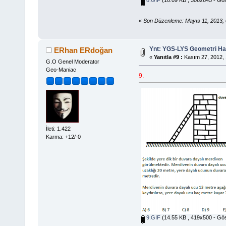
8.GIF
(10.09 KB , 306x645 - Gös
«
Son Düzenleme: Mayıs 11, 2013,
Ynt: YGS-LYS Geometri Hazı
ERhan ERdoğan
«
Yanıtla #9 :
Kasım 27, 2012, 
G.O Genel Moderator
Geo-Maniac
9.
İleti: 1.422
Karma: +12/-0
9.GIF
(14.55 KB , 419x500 - Gös