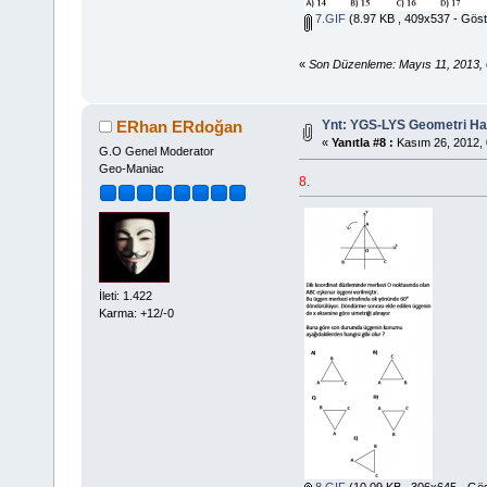
7.GIF
(8.97 KB , 409x537 - Göst
«
Son Düzenleme: Mayıs 11, 2013,
Ynt: YGS-LYS Geometri Hazı
ERhan ERdoğan
«
Yanıtla #8 :
Kasım 26, 2012, 
G.O Genel Moderator
Geo-Maniac
8.
İleti: 1.422
Karma: +12/-0