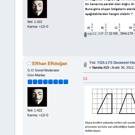
İleti: 1.422
Karma: +12/-0
ygs12..GIF
(7.32 KB , 394x179 -
Ynt: YGS-LYS Geometri Hazı
ERhan ERdoğan
«
Yanıtla #13 :
Aralık 30, 2012,
G.O Genel Moderator
Geo-Maniac
13.
İleti: 1.422
Karma: +12/-0