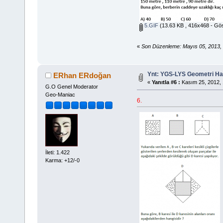
5.GIF
(13.63 KB , 416x468 - Gös
«
Son Düzenleme: Mayıs 05, 2013,
Ynt: YGS-LYS Geometri Hazı
ERhan ERdoğan
«
Yanıtla #6 :
Kasım 25, 2012, 
G.O Genel Moderator
Geo-Maniac
6.
İleti: 1.422
Karma: +12/-0