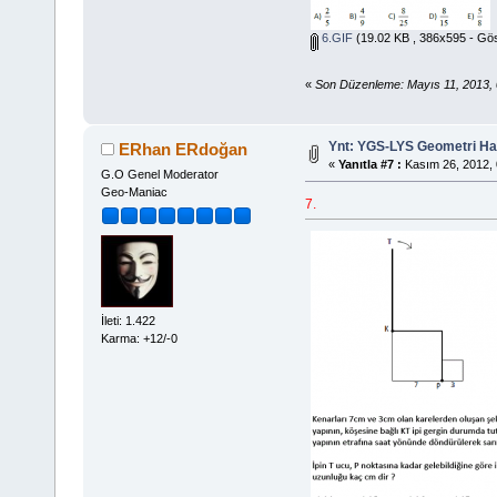
6.GIF
(19.02 KB , 386x595 - Gös
«
Son Düzenleme: Mayıs 11, 2013,
Ynt: YGS-LYS Geometri Hazı
ERhan ERdoğan
«
Yanıtla #7 :
Kasım 26, 2012, 
G.O Genel Moderator
Geo-Maniac
7.
İleti: 1.422
Karma: +12/-0