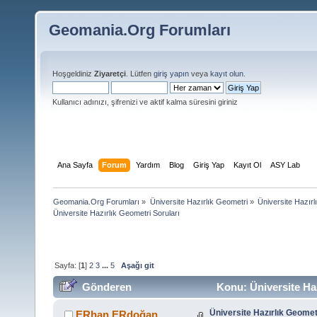
Geomania.Org Forumları
Hoşgeldiniz
Ziyaretçi
. Lütfen
giriş yapın
veya
kayıt olun
.
Kullanıcı adınızı, şifrenizi ve aktif kalma süresini giriniz
Ana Sayfa
Forum
Yardım
Blog
Giriş Yap
Kayıt Ol
ASY Lab
Geomania.Org Forumları
»
Üniversite Hazırlık Geometri
»
Üniversite Hazırl
Üniversite Hazırlık Geometri Soruları
Sayfa: [
1
]
2
3
...
5
Aşağı git
Gönderen
Konu: Üniversite Haz
Üniversite Hazırlık Geomet
ERhan ERdoğan