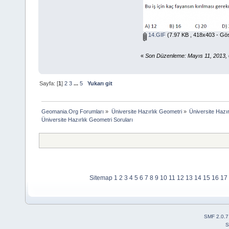
14.GIF
(7.97 KB , 418x403 - Gös
«
Son Düzenleme: Mayıs 11, 2013,
Sayfa: [
1
]
2
3
...
5
Yukarı git
Geomania.Org Forumları
»
Üniversite Hazırlık Geometri
»
Üniversite Hazır
Üniversite Hazırlık Geometri Soruları
Sitemap
1
2
3
4
5
6
7
8
9
10
11
12
13
14
15
16
17
SMF 2.0.7
S