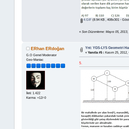
4.GIF
(8.94 KB , 408x301 - Göst
«
Son Düzenleme: Mayıs 05, 2013,
Ynt: YGS-LYS Geometri Hazı
ERhan ERdoğan
«
Yanıtla #5 :
Kasım 25, 2012, 
G.O Genel Moderator
Geo-Maniac
5.
İleti: 1.422
Karma: +12/-0