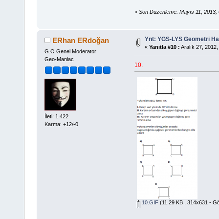
«
Son Düzenleme: Mayıs 11, 2013,
Ynt: YGS-LYS Geometri Hazı
ERhan ERdoğan
«
Yanıtla #10 :
Aralık 27, 2012,
G.O Genel Moderator
Geo-Maniac
10.
İleti: 1.422
Karma: +12/-0
10.GIF
(11.29 KB , 314x631 - Gö