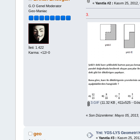
«
Yanıtla #2 :
Kasım 25, 2012, 
G.O Genel Moderator
Geo-Maniac
3.
İleti: 1.422
Karma: +12/-0
3.GIF
(11.32 KB , 411x525 - Gös
«
Son Düzenleme: Mayıs 05, 2013,
Ynt: YGS-LYS Geometri Ha
geo
«
Yanıtla #3 :
Kasım 25, 2012