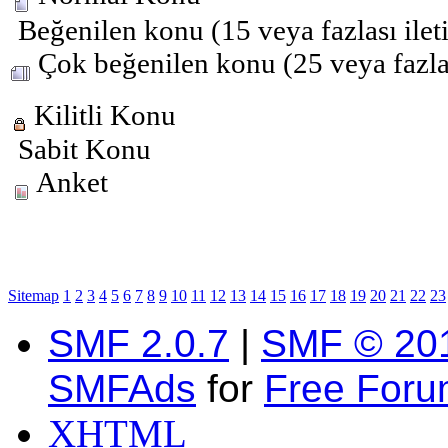
Beğenilen konu (15 veya fazlası ilet
Çok beğenilen konu (25 veya fazlas
Kilitli Konu
Sabit Konu
Anket
Sitemap
1
2
3
4
5
6
7
8
9
10
11
12
13
14
15
16
17
18
19
20
21
22
23
SMF 2.0.7
|
SMF © 20
SMFAds
for
Free For
XHTML