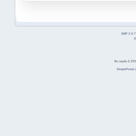
SMF 2.0.7
S
Bu sayfa 0.255 
SimplePortal 