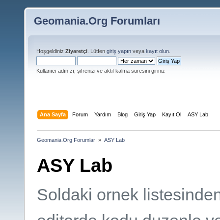
Geomania.Org Forumları
Hoşgeldiniz
Ziyaretçi
. Lütfen
giriş yapın
veya
kayıt olun
.
Kullanıcı adınızı, şifrenizi ve aktif kalma süresini giriniz
Ana Sayfa
Forum
Yardım
Blog
Giriş Yap
Kayıt Ol
ASY Lab
Geomania.Org Forumları
»
ASY Lab
ASY Lab
Soldaki ornek listesinde