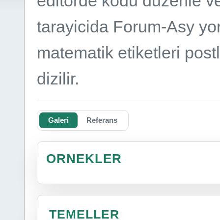
editorde kodu duzenle v
tarayicida Forum-Asy yorum
matematik etiketleri post
dizilir.
Galeri
Referans
ORNEKLER
TEMELLER