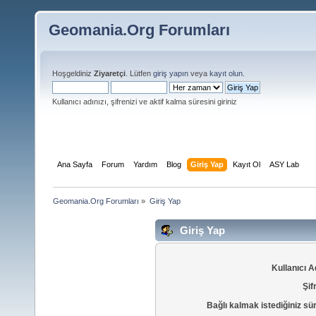
Geomania.Org Forumları
Hoşgeldiniz
Ziyaretçi
. Lütfen
giriş yapın
veya
kayıt olun
.
Kullanıcı adınızı, şifrenizi ve aktif kalma süresini giriniz
Ana Sayfa
Forum
Yardım
Blog
Giriş Yap
Kayıt Ol
ASY Lab
Geomania.Org Forumları
»
Giriş Yap
Giriş Yap
Kullanıcı A
Şif
Bağlı kalmak istediğiniz sü