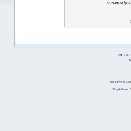
Sürekli bağlı k
SMF 2.0.7
S
Bu sayfa 0.088 
SimplePortal 