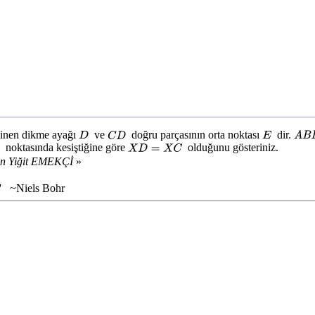
inen dikme ayağı
ve
doğru parçasının orta noktası
dir.
D
C
D
E
A
B
noktasında kesiştiğine göre
olduğunu gösteriniz.
X
D
=
X
C
in Yiğit EMEKÇİ
»
.'' ~Niels Bohr