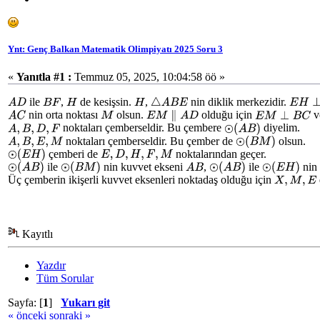
Ynt: Genç Balkan Matematik Olimpiyatı 2025 Soru 3
«
Yanıtla #1 :
Temmuz 05, 2025, 10:04:58 öö »
ile
,
de kesişsin.
,
nin diklik merkezidir.
A
D
B
F
H
H
△
A
B
E
E
H
⊥
nin orta noktası
olsun.
olduğu için
v
A
C
M
E
M
∥
A
D
E
M
⊥
B
C
noktaları çemberseldir. Bu çembere
diyelim.
A
,
B
,
D
,
F
⊙
(
A
B
)
noktaları çemberseldir. Bu çember de
olsun.
A
,
B
,
E
,
M
⊙
(
B
M
)
çemberi de
noktalarından geçer.
E
,
D
,
H
,
F
,
M
⊙
(
E
H
)
ile
nin kuvvet ekseni
,
ile
nin
A
B
⊙
(
A
B
)
⊙
(
B
M
)
⊙
(
A
B
)
⊙
(
E
H
)
Üç çemberin ikişerli kuvvet eksenleri noktadaş olduğu için
X
,
M
,
E
Kayıtlı
Yazdır
Tüm Sorular
Sayfa: [
1
]
Yukarı git
« önceki
sonraki »