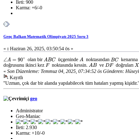
İleti: 900
Karma: +6/-0
Genç Balkan Matematik Olimpiyatı 2025 Soru 3
«
:
Haziran 26, 2025, 03:50:54 ös »
olan bir
üçgeninde
noktasından
kenarına 
A
B
C
A
B
C
∠
A
=
90
∘
doğrusunu ikinci kez
noktasında kessin.
ve
doğruları
F
A
B
D
F
X
«
Son Düzenleme: Temmuz 04, 2025, 07:34:52 ös Gönderen: Hüsey
Kayıtlı
''Uzman, çok dar bir alanda yapılabilecek tüm hataları yapmış kişidir
geo
Administrator
Geo-Maniac
İleti: 2.930
Karma: +10/-0