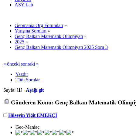
ASY Lab
Geomania.Org Forumları
»
Yarışma Soruları
»
Genç Balkan Matematik Olimpiyatı
»
2025
»
Genç Balkan Matematik Olimpiyatı 2025 Soru 3
« önceki
sonraki »
Yazdır
Tüm Sorular
Sayfa: [
1
]
Aşağı git
Gönderen
Konu: Genç Balkan Matematik Olimpiya
Hüseyin Yiğit EMEKÇİ
Geo-Maniac