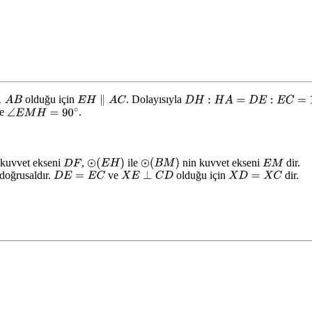
olduğu için
. Dolayısıyla
D
H
:
H
A
=
D
E
:
E
C
=
1
A
B
E
H
∥
A
C
e
.
∠
E
M
H
=
90
∘
 kuvvet ekseni
,
ile
nin kuvvet ekseni
dir.
D
F
E
M
⊙
(
E
H
)
⊙
(
B
M
)
doğrusaldır.
ve
olduğu için
dir.
D
E
=
E
C
X
D
=
X
C
X
E
⊥
C
D