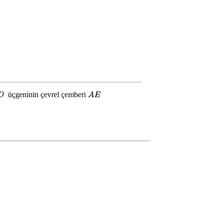
üçgeninin çevrel çemberi
D
A
E