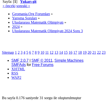
Sayfa: [
1
]
Yukarı git
« önceki
sonraki »
Geomania.Org Forumları
»
Yarışma Soruları
»
Uluslararası Matematik Olimpiyatı
»
2024
»
Uluslararası Matematik Olimpiyatı 2024 Soru 3
Sitemap
1
2
3
4
5
6
7
8
9
10
11
12
13
14
15
16
17
18
19
20
21
22
23
SMF 2.0.7
|
SMF © 2011
,
Simple Machines
SMFAds
for
Free Forums
XHTML
RSS
WAP2
Bu sayfa 0.176 saniyede 31 sorgu ile oluşturulmuştur