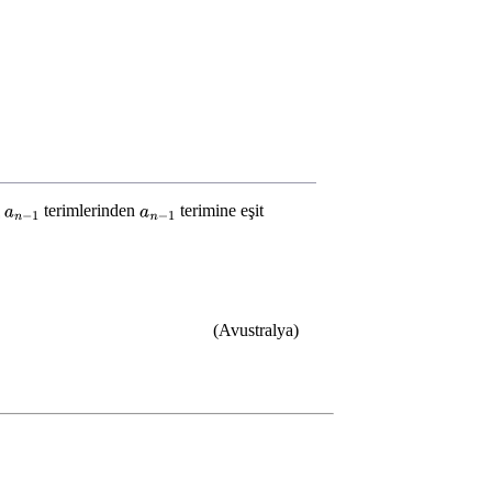
terimlerinden
terimine eşit
n
−
1
a
n
−
1
(Avustralya)