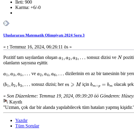
İleti: 900
Karma: +6/-0
Uluslararası Matematik Olimpiyatı 2024 Soru 3
«
:
Temmuz 16, 2024, 06:26:11 ös »
Pozitif tam sayılardan oluşan
sonsuz dizisi ve
poziti
a
1
,
a
2
,
a
3
,
…
N
olanların sayısına eşittir.
ve
dizilerinin en az bir tanesinin bir ye
a
1
,
a
3
,
a
5
,
…
a
2
,
a
4
,
a
6
,
…
(
sonsuz dizisi; her
için
olacak şek
b
1
,
b
2
,
b
3
,
…
b
m
+
p
=
b
m
m
⩾
M
«
Son Düzenleme: Temmuz 19, 2024, 09:39:20 öö Gönderen: Hüsey
Kayıtlı
''Uzman, çok dar bir alanda yapılabilecek tüm hataları yapmış kişidir
Yazdır
Tüm Sorular