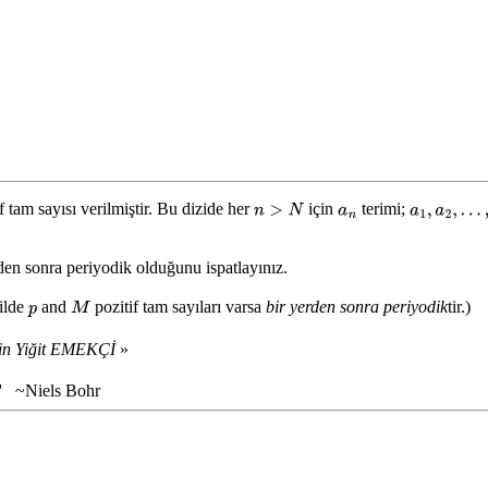
f tam sayısı verilmiştir. Bu dizide her
için
terimi;
n
>
N
a
n
a
1
,
a
2
,
…
,
a
rden sonra periyodik olduğunu ispatlayınız.
ilde
and
pozitif tam sayıları varsa
bir yerden sonra periyodik
tir.)
p
M
in Yiğit EMEKÇİ
»
.'' ~Niels Bohr