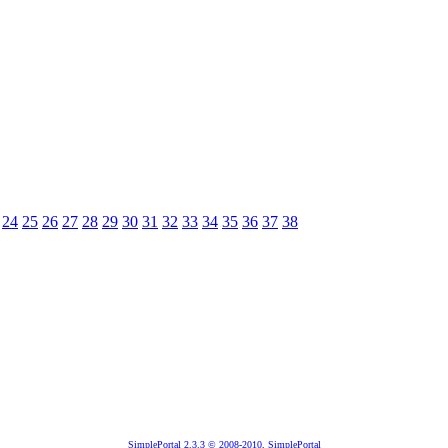
24
25
26
27
28
29
30
31
32
33
34
35
36
37
38
SimplePortal 2.3.3 © 2008-2010, SimplePortal