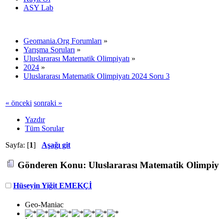
ASY Lab
Geomania.Org Forumları
»
Yarışma Soruları
»
Uluslararası Matematik Olimpiyatı
»
2024
»
Uluslararası Matematik Olimpiyatı 2024 Soru 3
« önceki
sonraki »
Yazdır
Tüm Sorular
Sayfa: [
1
]
Aşağı git
Gönderen
Konu: Uluslararası Matematik Olimpiya
Hüseyin Yiğit EMEKÇİ
Geo-Maniac