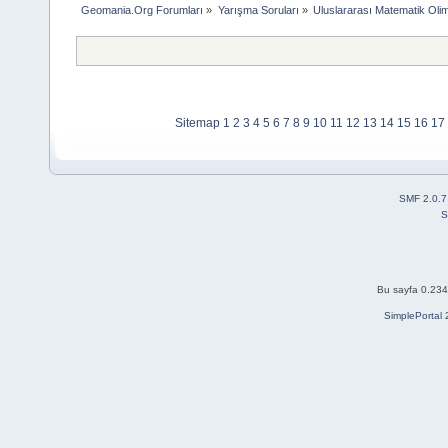
Geomania.Org Forumları
»
Yarışma Soruları
»
Uluslararası Matematik Olim
Sitemap
1
2
3
4
5
6
7
8
9
10
11
12
13
14
15
16
17
SMF 2.0.7
S
Bu sayfa 0.234 
SimplePortal 