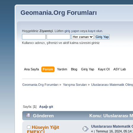
Geomania.Org Forumları
Hoşgeldiniz
Ziyaretçi
. Lütfen
giriş yapın
veya
kayıt olun
.
Kullanıcı adınızı, şifrenizi ve aktif kalma süresini giriniz
Ana Sayfa
Forum
Yardım
Blog
Giriş Yap
Kayıt Ol
ASY Lab
Geomania.Org Forumları
»
Yarışma Soruları
»
Uluslararası Matematik Olimp
Sayfa: [
1
]
Aşağı git
Gönderen
Konu: Uluslararası M
Uluslararası Matematik O
Hüseyin Yiğit
EMEKÇİ
«
:
Temmuz 16, 2024, 05:14: