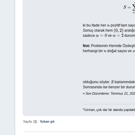
ki bu ifade her
pozitif tam say
n
Sonuç olarak hem
aralığ
(
0
,
2
)
sadece
ve
duruml
α
=
0
α
=
2
Not:
Problemin Hermite Özdeşliğ
herhangi bir
doğal sayısı ve
n
x
olduğunu söyler.
toplamındaki
S
Sonrasında ise benzer bir durum
«
Son Düzenleme: Temmuz 21, 2024
''Uzman, çok dar bir alanda yapılabi
Sayfa: [
1
]
Yukarı git