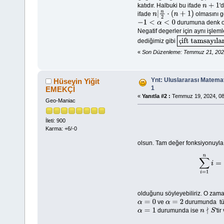
katıdır. Halbuki bu ifade
'
n
+
1
ifade
olmasını g
n
|
n
2
⋅
(
n
+
1
)
durumuna denk old
−
1
<
α
<
0
Negatif degerler için aynı işle
ç
dediğimiz gibi
çift tamsayılardır.
«
Son Düzenleme: Temmuz 21, 2024,
Ynt: Uluslararası Matemat
Hüseyin Yiğit
1
EMEKÇİ
«
Yanıtla #2 :
Temmuz 19, 2024, 08
Geo-Maniac
İleti: 900
Karma: +6/-0
olsun. Tam değer fonksiyonuyla d
olduğunu söyleyebiliriz. O zam
ve
durumunda t
α
=
0
α
=
2
durumunda ise
'ti
α
=
1
n
∤
S