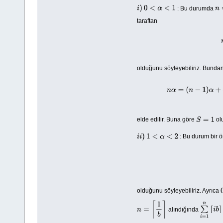
: Bu durumda
i
)
0
<
α
<
1
n
=
taraftan
olduğunu söyleyebiliriz. Bunda
n
α
=
elde edilir. Buna göre
ol
S
=
1
: Bu durum bir ö
i
i
)
1
<
α
<
2
olduğunu söyleyebiliriz. Ayrıca
alındığında
n
=
⌈
1
b
⌉
∑
i
=
1
n
⌈
i