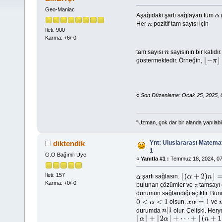
Geo-Maniac
Aşağıdaki şartı sağlayan tüm
α
Her
pozitif tam sayısı için
n
İleti: 900
Karma: +6/-0
tam sayısı
sayısının bir katıdır.
n
göstermektedir. Örneğin,
⌊
−
π
⌋
=
«
Son Düzenleme: Ocak 25, 2025, 
''Uzman, çok dar bir alanda yapılabi
Ynt: Uluslararası Matemat
diktendik
1
G.O Bağımlı Üye
«
Yanıtla #1 :
Temmuz 18, 2024, 07
İleti: 157
şartı sağlasın.
α
⌊
(
α
+
2
)
n
⌋
=
2
n
+
⌊
Karma: +0/-0
bulunan çözümler ve
tamsayı 
z
durumun sağlandığı açıktır. Bu
olsun.
ve
0
<
α
<
1
x
α
=
1
durumda
olur. Çelişki. Hery
n
|
1
⌊
α
⌋
+
⌊
2
α
⌋
+
⋯
+
⌊
(
n
+
1
)
α
⌋