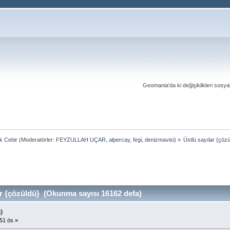
Geomania'da ki değişiklikleri sosy
ık Cebir
(Moderatörler:
FEYZULLAH UÇAR
,
alpercay
,
fegi
,
denizmavisi
) »
Üstlü sayılar {çöz
r {çözüldü} (Okunma sayısı 16162 defa)
ü}
51 ös »