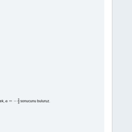
ek,
sonucunu buluruz.
a
=
−
2
3