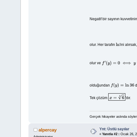
Negatif bir sayının kuvvetinin
olur. Her tarafın
'ini alırsak
ln
olur ve
f
′
(
y
)
=
0
⟺
y
=
e
−
1
/
3
olduğundan
d
f
(
y
)
=
ln
36
Tek çözüm
'dır.
x
=
6
3
Gerçek hikayeler aslında söyle
Ynt: Üstlü sayılar
alpercay
«
Yanıtla #2 :
Ocak 26, 2
Administrator