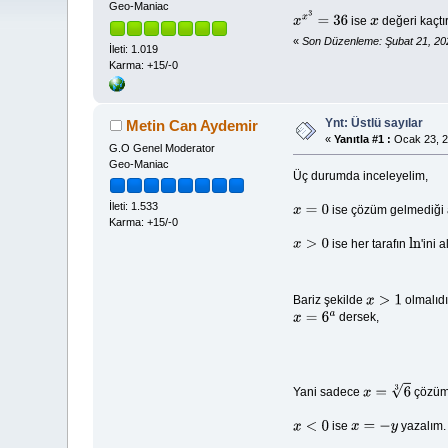
Geo-Maniac
ise
değeri kaçtı
x
x
3
=
36
x
«
Son Düzenleme: Şubat 21, 20
İleti: 1.019
Karma: +15/-0
Ynt: Üstlü sayılar
Metin Can Aydemir
«
Yanıtla #1 :
Ocak 23, 2
G.O Genel Moderator
Geo-Maniac
Üç durumda inceleyelim,
İleti: 1.533
ise çözüm gelmediği a
x
=
0
Karma: +15/-0
ise her tarafın
'ini 
x
>
0
ln
Bariz şekilde
olmalıdır
x
>
1
dersek,
x
=
6
a
Yani sadece
çözümü
x
=
6
3
ise
yazalım.
x
<
0
x
=
−
y