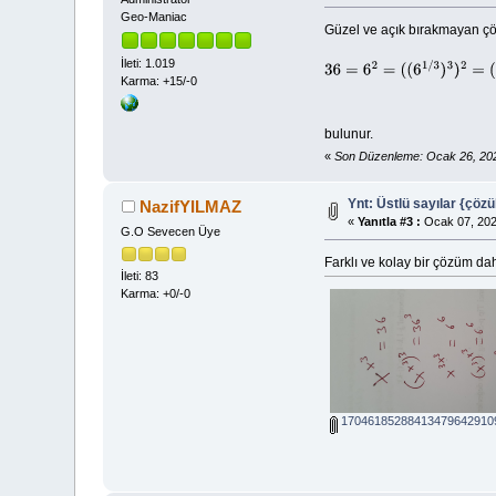
Geo-Maniac
Güzel ve açık bırakmayan çöz
İleti: 1.019
36
=
6
2
=
(
(
6
1
/
3
)
3
)
2
=
(
6
1
/
3
)
6
=
x
Karma: +15/-0
bulunur.
«
Son Düzenleme: Ocak 26, 202
Ynt: Üstlü sayılar {çözü
NazifYILMAZ
«
Yanıtla #3 :
Ocak 07, 202
G.O Sevecen Üye
Farklı ve kolay bir çözüm da
İleti: 83
Karma: +0/-0
170461852884134796429109