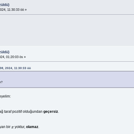
züldü}
024, 11:30:33 öö »
züldü}
024, 01:20:03 ös »
 08, 2024, 11:30:33 öö
ir?
eyelim:
 sağ taraf pozitif olduğundan
geçersiz
.
yan bir
yoktur,
olamaz
.
x