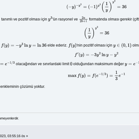
(
−
y
)
−
y
3
=
(
−
1
)
y
3
(
1
y
)
y
3
=
36
 tanımlı ve pozitif olması için
'ün rasyonel ve
formatında olması gerekir (çift
y
3
2
a
2
b
+
1
(
1
y
)
y
3
=
36
,
elde ederiz.
'nin pozitif olması için
olma
f
(
y
)
=
−
y
3
ln
y
=
ln
36
f
(
y
)
y
∈
(
0
,
1
)
f
′
(
y
)
=
−
3
y
2
ln
y
−
y
2
olacağından ve sınırlardaki limit
olduğundan maksimum değer
0
y
=
e
−
1
/
3
max
f
(
y
)
=
f
(
e
−
1
/
3
)
=
1
3
e
−
1
enkleminin çözümü yoktur.
nmeyenlerdir.
023, 03:55:16 ös »