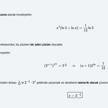
asını
alarak inceleyelim:
x
3
(
ln
2
+
ln
x
)
=
1
12
ln
2
 fonksiyondur, bu yüzden
bir adet çözüm
olacaktır.
eyelim.
(
2
a
+
1
)
2
3
a
=
2
1
12
⇒
(
a
+
1
)
2
3
a
=
1
12
iğinden dolayı
'yi
şeklinde yazarsak ve denklemi
nümerik olarak
çözers
1
12
2
−
2
⋅
3
1
x
=
2
−
2
3