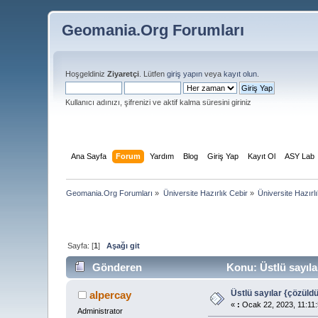
Geomania.Org Forumları
Hoşgeldiniz
Ziyaretçi
. Lütfen
giriş yapın
veya
kayıt olun
.
Kullanıcı adınızı, şifrenizi ve aktif kalma süresini giriniz
Ana Sayfa
Forum
Yardım
Blog
Giriş Yap
Kayıt Ol
ASY Lab
Geomania.Org Forumları
»
Üniversite Hazırlık Cebir
»
Üniversite Hazırl
Sayfa: [
1
]
Aşağı git
Gönderen
Konu: Üstlü sayıla
Üstlü sayılar {çözüld
alpercay
«
:
Ocak 22, 2023, 11:11:
Administrator