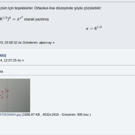
üm için teşekkürler. Ortaokul-lise düzeyinde şöyle çözülebilir:
olarak yazılırsa
x
3
x
=
6
1
/
3
3, 03:58:32 ös Gönderen: alpercay
»
ldü}
4, 12:07:25 ös »
ha
70630684.jpg
(1586.87 KB , 4032x1816 - Gösterim: 995 kez.)