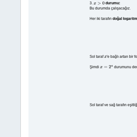
3.
durumu:
x
>
0
Bu durumda çalışacağız.
Her iki tarafın
doğal logaritm
Sol taraf
'e bağlı artan bir
x
Şimdi
durumunu den
x
=
2
a
Sol taraf ve sağ tarafın eşitl