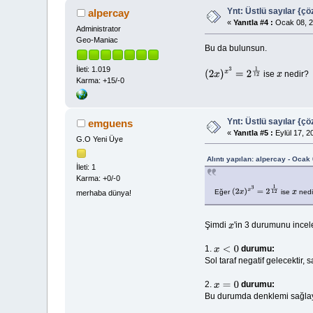
Ynt: Üstlü sayılar {çö
alpercay
«
Yanıtla #4 :
Ocak 08, 2
Administrator
Geo-Maniac
Bu da bulunsun.
İleti: 1.019
ise
nedir?
(
2
x
)
x
3
=
2
1
12
x
Karma: +15/-0
Ynt: Üstlü sayılar {çö
emguens
«
Yanıtla #5 :
Eylül 17, 2
G.O Yeni Üye
Alıntı yapılan: alpercay - Ocak
İleti: 1
Karma: +0/-0
Eğer
ise
ned
merhaba dünya!
(
2
x
)
x
3
=
2
1
12
x
Şimdi
'in 3 durumunu incel
x
1.
durumu:
x
<
0
Sol taraf negatif gelecektir,
2.
durumu:
x
=
0
Bu durumda denklemi sağla