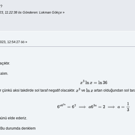
r?
23, 11:22:38 ös Gönderen: Lokman Gökçe
»
023, 12:54:27 öö »
çıktır.
alalım.
x
3
ln
x
=
ln
36
 çünkü aksi takdirde sol taraf negatif olacaktır.
ve
artan olduğundan sol tara
x
3
ln
x
6
a
6
3
a
=
6
2
⟹
a
6
3
a
=
2
⟹
a
=
1
3
nü elde ederiz.
 Bu durumda denklem