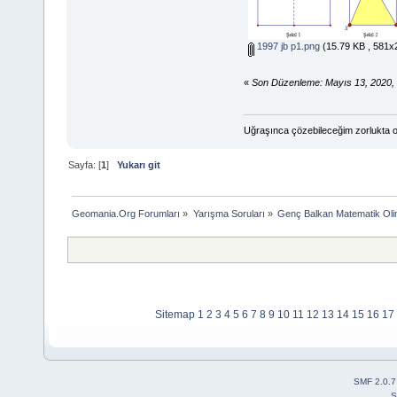
1997 jb p1.png
(15.79 KB , 581x2
«
Son Düzenleme: Mayıs 13, 2020, 
Uğraşınca çözebileceğim zorlukta o
Sayfa: [
1
]
Yukarı git
Geomania.Org Forumları
»
Yarışma Soruları
»
Genç Balkan Matematik Oli
Sitemap
1
2
3
4
5
6
7
8
9
10
11
12
13
14
15
16
17
SMF 2.0.7
S