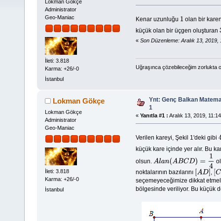
Lokman Gökçe
Administrator
Geo-Maniac
Kenar uzunluğu
olan bir kare
1
küçük olan bir üçgen oluşturan
«
Son Düzenleme: Aralık 13, 2019,
İleti: 3.818
Uğraşınca çözebileceğim zorlukta o
Karma: +26/-0
İstanbul
Ynt: Genç Balkan Matemat
Lokman Gökçe
1
Lokman Gökçe
«
Yanıtla #1 :
Aralık 13, 2019, 11:14
Administrator
Geo-Maniac
Verilen kareyi, Şekil 1'deki gibi
küçük kare içinde yer alır. Bu k
olsun.
ol
A
l
a
n
(
A
B
C
D
)
=
1
4
İleti: 3.818
noktalarının bazılarını
,
[
A
D
]
[
C
Karma: +26/-0
seçemeyeceğimize dikkat etmeliyi
bölgesinde veriliyor. Bu küçük d
İstanbul