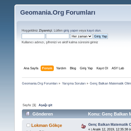
Geomania.Org Forumları
Hoşgeldiniz
Ziyaretçi
. Lütfen
giriş yapın
veya
kayıt olun
.
Kullanıcı adınızı, şifrenizi ve aktif kalma süresini giriniz
Ana Sayfa
Forum
Yardım
Blog
Giriş Yap
Kayıt Ol
ASY Lab
Geomania.Org Forumları
»
Yarışma Soruları
»
Genç Balkan Matematik Olimp
Sayfa: [
1
]
Aşağı git
Gönderen
Konu: Genç Balkan Ma
Genç Balkan Matematik Ol
Lokman Gökçe
«
:
Aralık 12, 2019, 12:35:38 ö