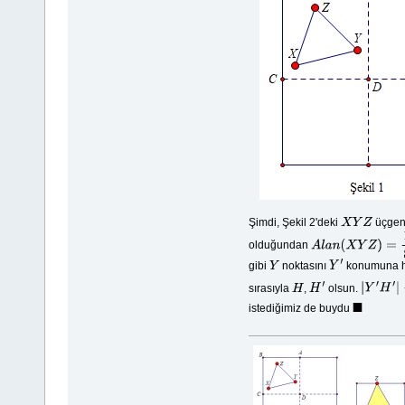
Şimdi, Şekil 2'deki
üçgeni
X
Y
Z
olduğundan
A
l
a
n
(
X
Y
Z
)
=
1
8
gibi
noktasını
konumuna ha
Y
Y
′
sırasıyla
,
olsun.
H
H
′
|
Y
′
H
′
|
<
|
Y
istediğimiz de buydu
◼