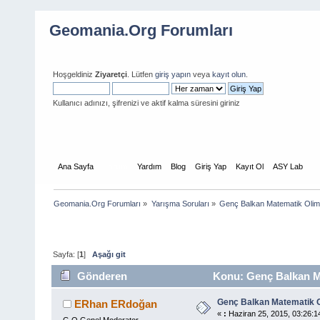
Geomania.Org Forumları
Hoşgeldiniz
Ziyaretçi
. Lütfen
giriş yapın
veya
kayıt olun
.
Kullanıcı adınızı, şifrenizi ve aktif kalma süresini giriniz
Ana Sayfa
Forum
Yardım
Blog
Giriş Yap
Kayıt Ol
ASY Lab
Geomania.Org Forumları
»
Yarışma Soruları
»
Genç Balkan Matematik Olimp
Sayfa: [
1
]
Aşağı git
Gönderen
Konu: Genç Balkan Ma
Genç Balkan Matematik O
ERhan ERdoğan
«
:
Haziran 25, 2015, 03:26:1