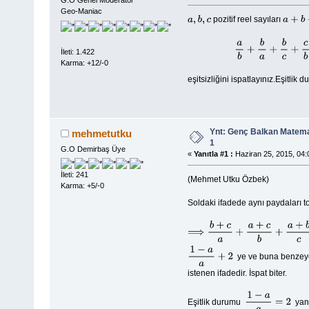
G.O Genel Moderator
Geo-Maniac
pozitif reel sayıları
a
,
b
,
c
a
+
b
+
c
İleti: 1.422
Karma: +12/-0
eşitsizliğini ispatlayınız.Eşitlik
Ynt: Genç Balkan Matema
mehmetutku
1
G.O Demirbaş Üye
«
Yanıtla #1 :
Haziran 25, 2015, 04:
İleti: 241
(Mehmet Utku Özbek)
Karma: +5/-0
Soldaki ifadede aynı paydaları t
⟹
b
+
c
a
+
a
+
c
b
+
a
+
b
c
+
6
=
1
−
a
a
+
2
ye ve buna benzeye
1
−
a
a
+
2
istenen ifadedir. İspat biter.
Eşitlik durumu
yan
1
−
a
a
=
2