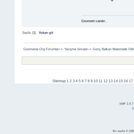
Geometri candır...
Sayfa: [
1
]
Yukarı git
Geomania.Org Forumları
»
Yarışma Soruları
»
Genç Balkan Matematik Olim
Sitemap
1
2
3
4
5
6
7
8
9
10
11
12
13
14
15
16
17
SMF 2.0.7
S
Bu sayfa 0.168 