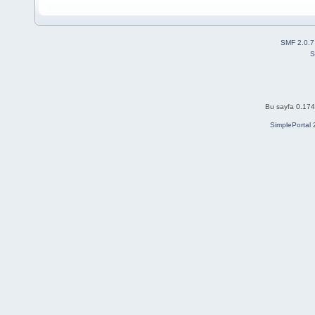
SMF 2.0.7
S
Bu sayfa 0.174 
SimplePortal 