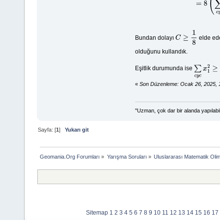
Bundan dolayı
elde ede
C
≥
1
8
olduğunu kullandık.
Eşitlik durumunda ise
∑
c
y
c
x
1
2
«
Son Düzenleme: Ocak 26, 2025, 
''Uzman, çok dar bir alanda yapılabi
Sayfa: [
1
]
Yukarı git
Geomania.Org Forumları
»
Yarışma Soruları
»
Uluslararası Matematik Olim
Sitemap
1
2
3
4
5
6
7
8
9
10
11
12
13
14
15
16
17