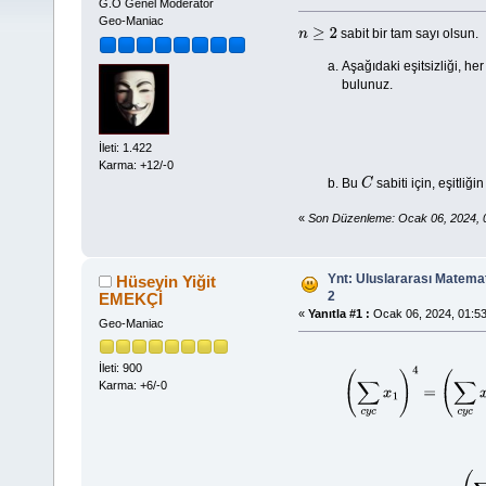
G.O Genel Moderator
Geo-Maniac
sabit bir tam sayı olsun.
n
≥
2
Aşağıdaki eşitsizliği, he
bulunuz.
İleti: 1.422
Karma: +12/-0
Bu
sabiti için, eşitliğ
C
«
Son Düzenleme: Ocak 06, 2024, 
Ynt: Uluslararası Matemat
Hüseyin Yiğit
2
EMEKÇİ
«
Yanıtla #1 :
Ocak 06, 2024, 01:53
Geo-Maniac
İleti: 900
(
∑
c
y
c
x
1
)
4
=
(
Karma: +6/-0
=