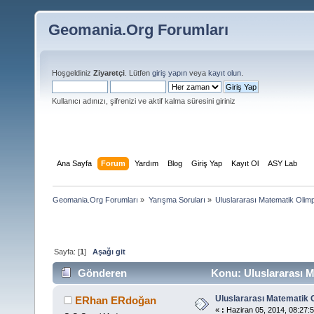
Geomania.Org Forumları
Hoşgeldiniz
Ziyaretçi
. Lütfen
giriş yapın
veya
kayıt olun
.
Kullanıcı adınızı, şifrenizi ve aktif kalma süresini giriniz
Ana Sayfa
Forum
Yardım
Blog
Giriş Yap
Kayıt Ol
ASY Lab
Geomania.Org Forumları
»
Yarışma Soruları
»
Uluslararası Matematik Olimp
Sayfa: [
1
]
Aşağı git
Gönderen
Konu: Uluslararası M
Uluslararası Matematik O
ERhan ERdoğan
«
:
Haziran 05, 2014, 08:27:5