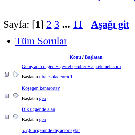
Sayfa: [
1
]
2
3
...
11
Aşağı git
Tüm Sorular
Konu
/
Başlatan
Geniş açılı üçgen + çevrel çember + açı elemeli soru
Başlatan
niratesbiadenroc1
Köşegen kenarortay
Başlatan
geo
Dik üçgende alan
Başlatan
geo
5,7,8 üçgeninde dış açıortaylar