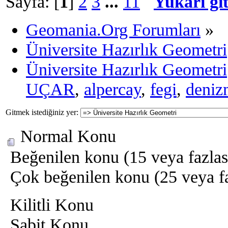
Sayfa: [
1
]
2
3
...
11
Yukarı gi
Geomania.Org Forumları
»
Üniversite Hazırlık Geometri
Üniversite Hazırlık Geometri
UÇAR
,
alpercay
,
fegi
,
deniz
Gitmek istediğiniz yer:
Normal Konu
Beğenilen konu (15 veya fazlası 
Çok beğenilen konu (25 veya faz
Kilitli Konu
Sabit Konu