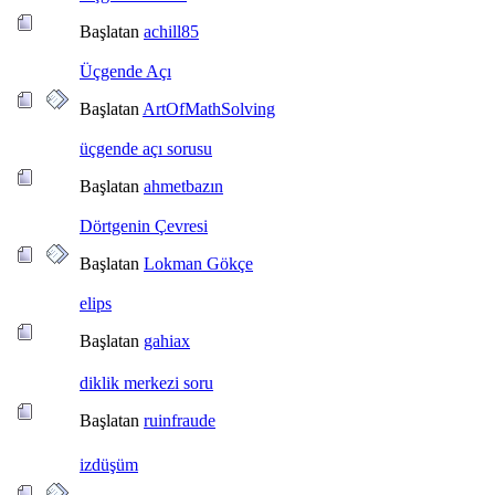
Başlatan
achill85
Üçgende Açı
Başlatan
ArtOfMathSolving
üçgende açı sorusu
Başlatan
ahmetbazın
Dörtgenin Çevresi
Başlatan
Lokman Gökçe
elips
Başlatan
gahiax
diklik merkezi soru
Başlatan
ruinfraude
izdüşüm