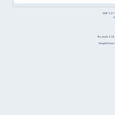
SMF 2.0.7
S
Bu sayfa 0.19 
SimplePortal 