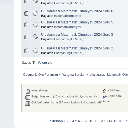
Başlatan
Hüseyin Yiğit EMEKÇİ
Uluslararası Matematik Olimpiyatı 2024 Soru 6
Başlatan
matematikolimpiyati
Uluslararası Matematik Olimpiyatı 2024 Soru 5
Başlatan
matematikolimpiyati
Uluslararası Matematik Olimpiyatı 2024 Soru 3
Başlatan
Hüseyin Yiğit EMEKÇİ
Uluslararası Matematik Olimpiyatı 2024 Soru 2
Başlatan
Hüseyin Yiğit EMEKÇİ
Sayfa: [
1
]
Yukarı git
Geomania.Org Forumları
»
Yarışma Soruları
»
Uluslararası Matematik Olim
Normal Konu
Kilitli Konu
Sabit Konu
Beğenilen konu (15 veya fazlası ileti içermektedir)
Anket
Çok beğenilen konu (25 veya fazlası ileti içermektedir)
Sitemap
1
2
3
4
5
6
7
8
9
10
11
12
13
14
15
16
17