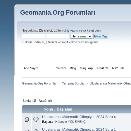
Geomania.Org Forumları
Hoşgeldiniz
Ziyaretçi
. Lütfen
giriş yapın
veya
kayıt olun
.
Kullanıcı adınızı, şifrenizi ve aktif kalma süresini giriniz
Ana Sayfa
Forum
Yardım
Blog
Giriş Yap
Kayıt Ol
ASY Lab
Geomania.Org Forumları
»
Yarışma Soruları
»
Uluslararası Matematik Olimp
Sayfa: [
1
]
Aşağı git
Konu
/
Başlatan
Uluslararası Matematik Olimpiyatı 2024 Soru 4
Başlatan
Hüseyin Yiğit EMEKÇİ
Uluslararası Matematik Olimpiyatı 2024 Soru 1