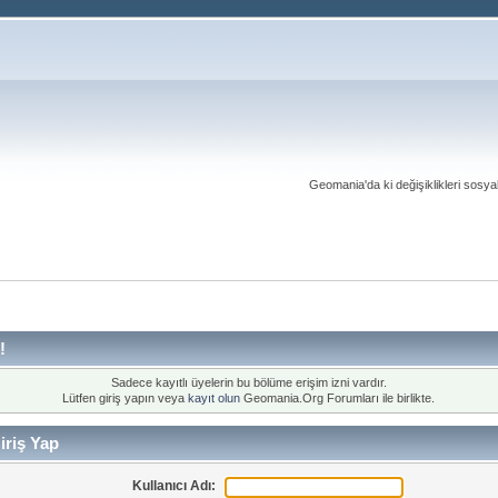
Geomania'da ki değişiklikleri sosy
!
Sadece kayıtlı üyelerin bu bölüme erişim izni vardır.
Lütfen giriş yapın veya
kayıt olun
Geomania.Org Forumları ile birlikte.
riş Yap
Kullanıcı Adı: