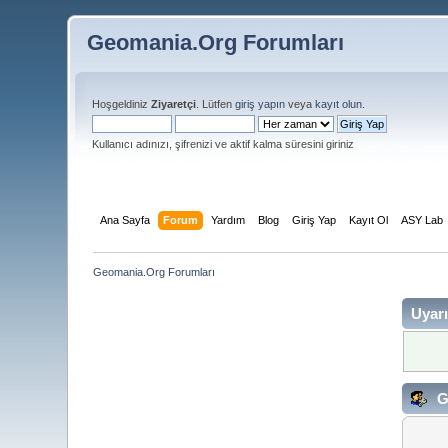
Geomania.Org Forumları
Hoşgeldiniz
Ziyaretçi
. Lütfen
giriş yapın
veya
kayıt olun
.
Kullanıcı adınızı, şifrenizi ve aktif kalma süresini giriniz
Ana Sayfa
Forum
Yardım
Blog
Giriş Yap
Kayıt Ol
ASY Lab
Geomania.Org Forumları
Uyarı
Gi