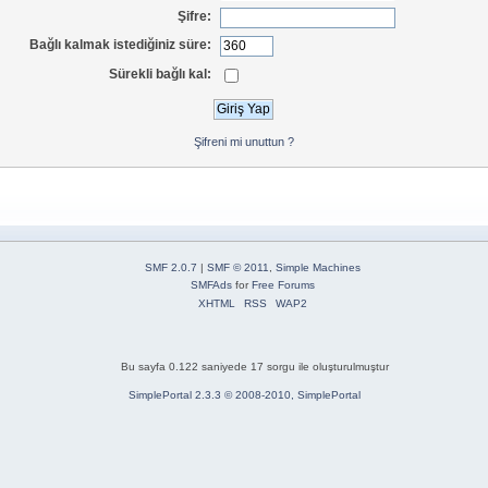
Şifre:
Bağlı kalmak istediğiniz süre:
Sürekli bağlı kal:
Şifreni mi unuttun ?
SMF 2.0.7
|
SMF © 2011
,
Simple Machines
SMFAds
for
Free Forums
XHTML
RSS
WAP2
Bu sayfa 0.122 saniyede 17 sorgu ile oluşturulmuştur
SimplePortal 2.3.3 © 2008-2010, SimplePortal