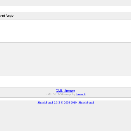
etri Arşivi
XML-Sitemap
SMF SEO-Sitemap by
kress.it
SimplePortal 2.3.3 © 2008-2010, SimplePortal