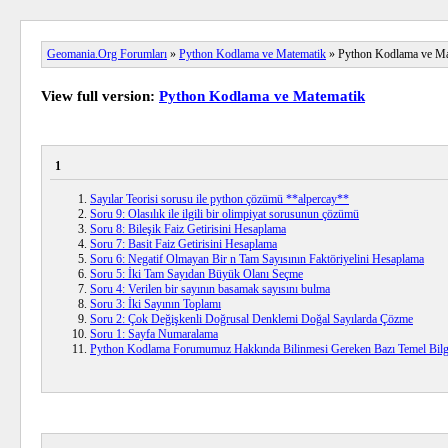
Geomania.Org Forumları
»
Python Kodlama ve Matematik
» Python Kodlama ve Ma
View full version:
Python Kodlama ve Matematik
1
Sayılar Teorisi sorusu ile python çözümü **alpercay**
Soru 9: Olasılık ile ilgili bir olimpiyat sorusunun çözümü
Soru 8: Bileşik Faiz Getirisini Hesaplama
Soru 7: Basit Faiz Getirisini Hesaplama
Soru 6: Negatif Olmayan Bir n Tam Sayısının Faktöriyelini Hesaplama
Soru 5: İki Tam Sayıdan Büyük Olanı Seçme
Soru 4: Verilen bir sayının basamak sayısını bulma
Soru 3: İki Sayının Toplamı
Soru 2: Çok Değişkenli Doğrusal Denklemi Doğal Sayılarda Çözme
Soru 1: Sayfa Numaralama
Python Kodlama Forumumuz Hakkında Bilinmesi Gereken Bazı Temel Bilg