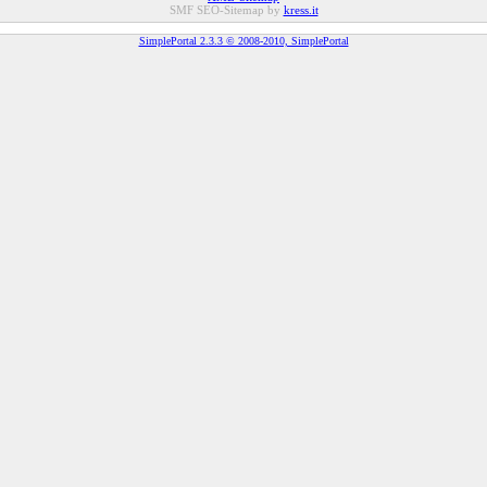
SMF SEO-Sitemap by
kress.it
SimplePortal 2.3.3 © 2008-2010, SimplePortal