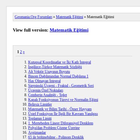
Geomania.Org Forumları
»
Matematik Eğitimi
» Matematik Eğitimi
View full version:
Matematik Eğitimi
1
2
»
Kutupsal Koordinatlar ve İki Katlı İntegral
İngilizce-Türkçe Matematik Sözlüğü
Alt Vektör Uzayının Boyutu
Binom Dağılımından Normal Dağılıma 1
Has Olmayan İntegral
Sierpinski Üçgeni - Fraktal - Geometrik Seri
Üçgenin Özel Noktaları
Çemberin Analitiği - Teğet
Kapalı Fonksiyonun Türevi ve Normalin Eğimi
Belirsiz Limitler
Matematik ve Bilim Tarihi - Ömer Hayyam
Üstel Fonksiyon İle İlgili Bir Kavram Yanılgısı
Toplamın Limiti
1. Mertebeden Lineer Diferansiyel Denklem
Polya'dan Problem Çözme Üzerine
Argümanlar
65 ile bölünebilme - Polinom Denklik