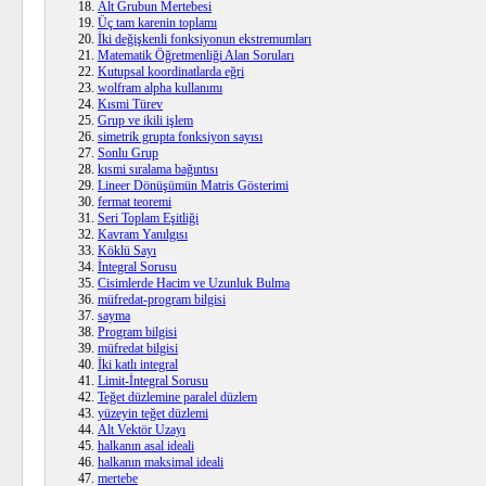
Alt Grubun Mertebesi
Üç tam karenin toplamı
İki değişkenli fonksiyonun ekstremumları
Matematik Öğretmenliği Alan Soruları
Kutupsal koordinatlarda eğri
wolfram alpha kullanımı
Kısmi Türev
Grup ve ikili işlem
simetrik grupta fonksiyon sayısı
Sonlu Grup
kısmi sıralama bağıntısı
Lineer Dönüşümün Matris Gösterimi
fermat teoremi
Seri Toplam Eşitliği
Kavram Yanılgısı
Köklü Sayı
İntegral Sorusu
Cisimlerde Hacim ve Uzunluk Bulma
müfredat-program bilgisi
sayma
Program bilgisi
müfredat bilgisi
İki katlı integral
Limit-İntegral Sorusu
Teğet düzlemine paralel düzlem
yüzeyin teğet düzlemi
Alt Vektör Uzayı
halkanın asal ideali
halkanın maksimal ideali
mertebe