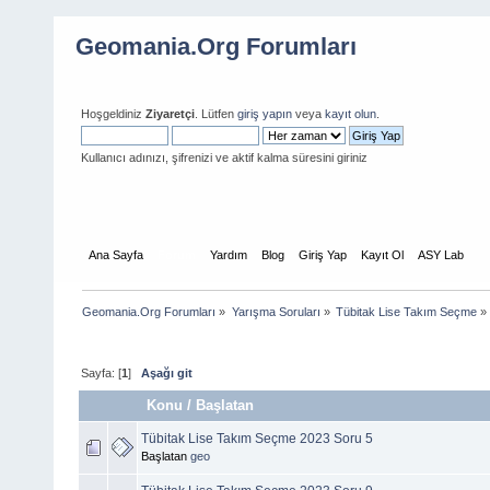
Geomania.Org Forumları
Hoşgeldiniz
Ziyaretçi
. Lütfen
giriş yapın
veya
kayıt olun
.
Kullanıcı adınızı, şifrenizi ve aktif kalma süresini giriniz
Ana Sayfa
Forum
Yardım
Blog
Giriş Yap
Kayıt Ol
ASY Lab
Geomania.Org Forumları
»
Yarışma Soruları
»
Tübitak Lise Takım Seçme
»
Sayfa: [
1
]
Aşağı git
Konu
/
Başlatan
Tübitak Lise Takım Seçme 2023 Soru 5
Başlatan
geo