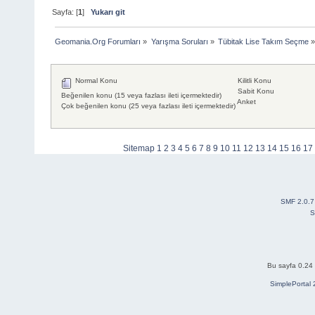
Sayfa: [
1
]
Yukarı git
Geomania.Org Forumları
»
Yarışma Soruları
»
Tübitak Lise Takım Seçme
»
Normal Konu
Kilitli Konu
Sabit Konu
Beğenilen konu (15 veya fazlası ileti içermektedir)
Anket
Çok beğenilen konu (25 veya fazlası ileti içermektedir)
Sitemap
1
2
3
4
5
6
7
8
9
10
11
12
13
14
15
16
17
SMF 2.0.7
S
Bu sayfa 0.24 
SimplePortal 